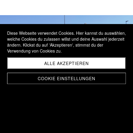
Diese Webseite verwendet Cookies. Hier kannst du auswählen,
welche Cookies du zulassen willst und deine Auswahl jederzeit
ändern. Klickst du auf 'Akzeptieren', stimmst du der
Verwendung von Cookies zu.
ALLE AKZEPTIEREN
COOKIE EINSTELLUNGEN
Liebe
Bewohnerinnen
und Bewohner von